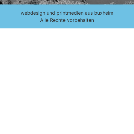
webdesign und printmedien aus buxheim
Alle Rechte vorbehalten